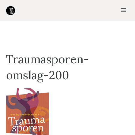
Ga
Me
naar
de
inhoud
Traumasporen-
omslag-200