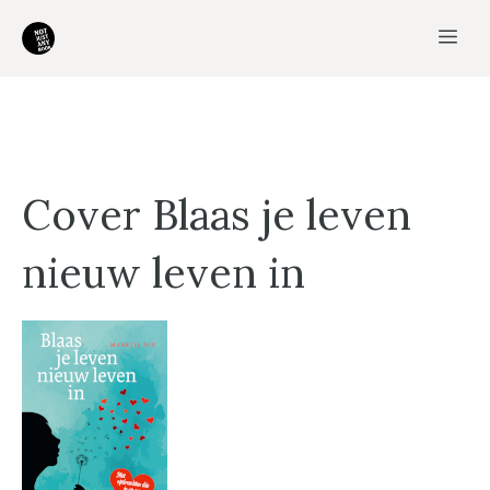
Ga
Me
naar
de
inhoud
Cover Blaas je leven
nieuw leven in