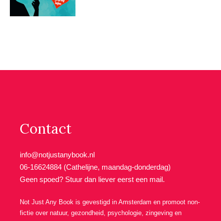
Contact
info@notjustanybook.nl
06-16624884 (Cathelijne, maandag-donderdag)
Geen spoed? Stuur dan liever eerst een mail.
Not Just Any Book is gevestigd in Amsterdam en promoot non-
fictie over natuur, gezondheid, psychologie, zingeving en