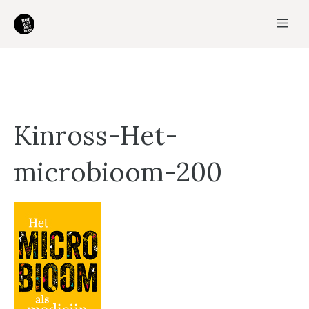
Ga
Me
naar
de
inhoud
Kinross-Het-
microbioom-200