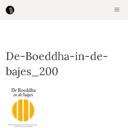
Ga
Me
naar
de
inhoud
De-Boeddha-in-de-
bajes_200